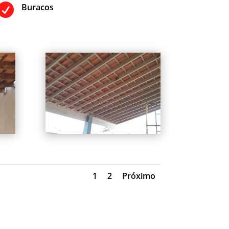

Buracos
1
2
Próximo