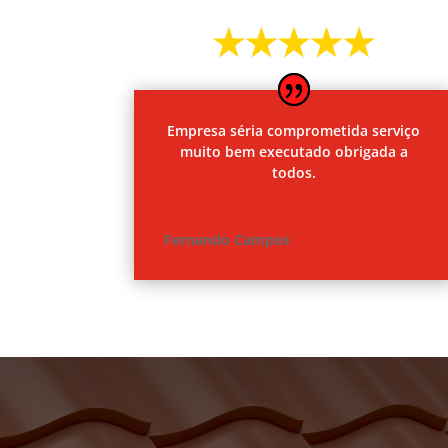
Empresa séria comprometida serviço
muito bem executado obrigada a
todos.
Fernando Campos