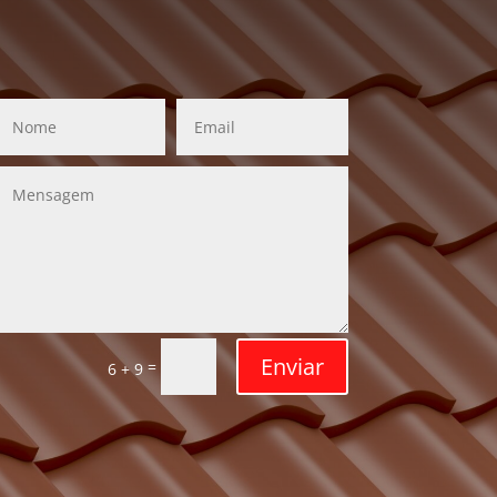
Enviar
=
6 + 9