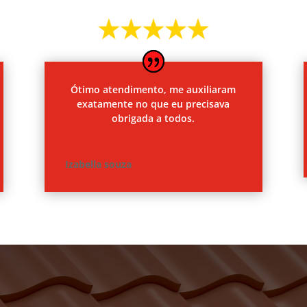
Ótimo atendimento, me auxiliaram
exatamente no que eu precisava
obrigada a todos.
Izabella souza