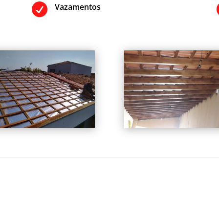

Vazamentos